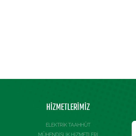
HİZMETLERİMİZ
ELEKTRİK TAAHHÜT
MÜHENDİSLİK HİZMETLERİ