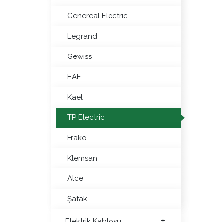
Genereal Electric
Legrand
Gewiss
EAE
Kael
TP Electric
Frako
Klemsan
Alce
Şafak
Elektrik Kablosu