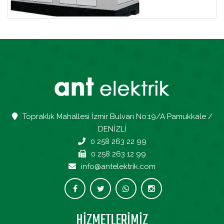
Topraklık Mahallesi İzmir Bulvarı No:19/A Pamukkale /
DENİZLİ
0 258 263 22 99
0 258 263 12 99
info@antelektrik.com
HİZMETLERİMİZ