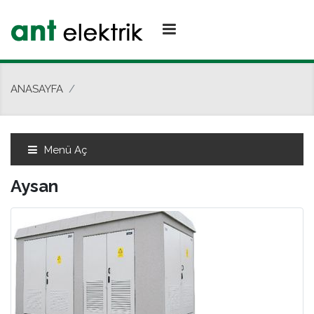
ANASAYFA
Menü Aç
Aysan