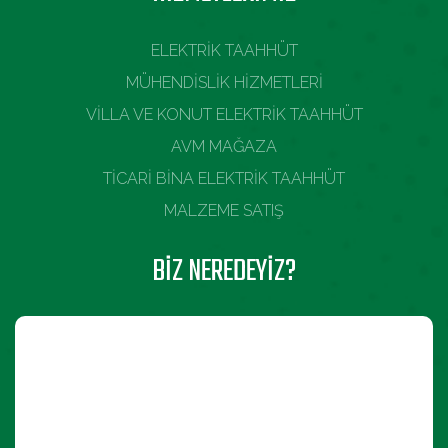
ELEKTRİK TAAHHÜT
MÜHENDİSLİK HİZMETLERİ
VİLLA VE KONUT ELEKTRİK TAAHHÜT
AVM MAĞAZA
TİCARİ BİNA ELEKTRİK TAAHHÜT
MALZEME SATIŞ
BIZ NEREDEYIZ?