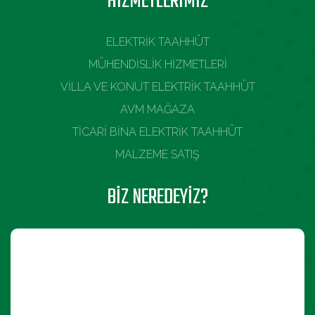
HİZMETLERİMİZ
ELEKTRİK TAAHHÜT
MÜHENDİSLİK HİZMETLERİ
VİLLA VE KONUT ELEKTRİK TAAHHÜT
AVM MAĞAZA
TİCARİ BİNA ELEKTRİK TAAHHÜT
MALZEME SATIŞ
BIZ NEREDEYIZ?